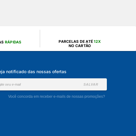
PARCELAS DE ATÉ
12X
AS
RÁPIDAS
NO CARTÃO
eja notificado das nossas ofertas
SALVAR
Você concorda em receber e-mails de nossas promoções?