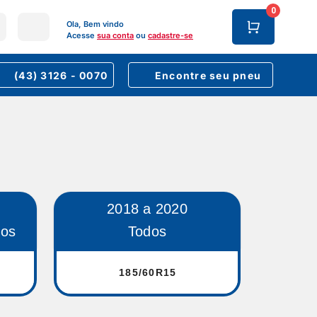
0
Ola, Bem vindo
Acesse
sua conta
ou
cadastre-se
(43) 3126 - 0070
Encontre seu pneu
2018 a 2020
dos
Todos
185/60R15