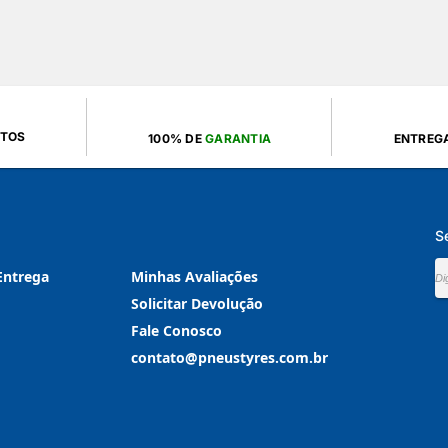
UTOS
100% DE
GARANTIA
ENTREG
S
Entrega
Minhas Avaliações
Solicitar Devolução
Fale Conosco
contato@pneustyres.com.br